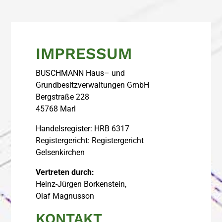
STARTSEITE
WIR ÜBER UNS
IMPRESSUM
LEISTUNGEN
BUSCHMANN Haus– und
KONTAKT
Grundbesitzverwaltungen GmbH
Bergstraße 228
× SCHLIESSEN
45768 Marl
Handelsregister: HRB 6317
Registergericht: Registergericht
Gelsenkirchen
Vertreten durch:
Heinz-Jürgen Borkenstein,
Olaf Magnusson
KONTAKT